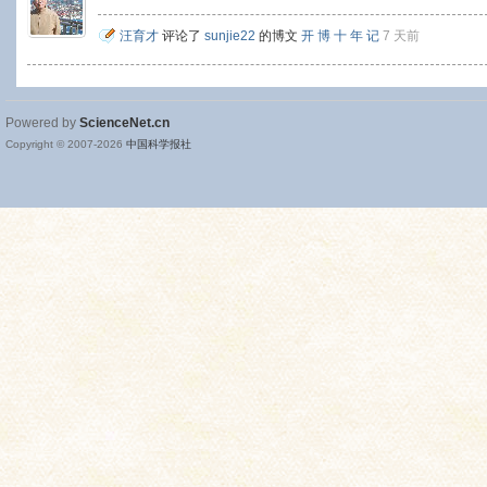
汪育才
评论了
sunjie22
的博文
开 博 十 年 记
7 天前
Powered by
ScienceNet.cn
Copyright © 2007-
2026
中国科学报社