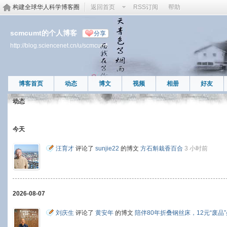
构建全球华人科学博客圈
返回首页
RSS订阅
帮助
scmcumt的个人博客
分享
http://blog.sciencenet.cn/u/scmcumt
博客首页
动态
博文
视频
相册
好友
动态
今天
汪育才
评论了
sunjie22
的博文
方石斛栽香百合
3 小时前
2026-08-07
刘庆生
评论了
黄安年
的博文
陪伴80年折叠钢丝床，12元“废品