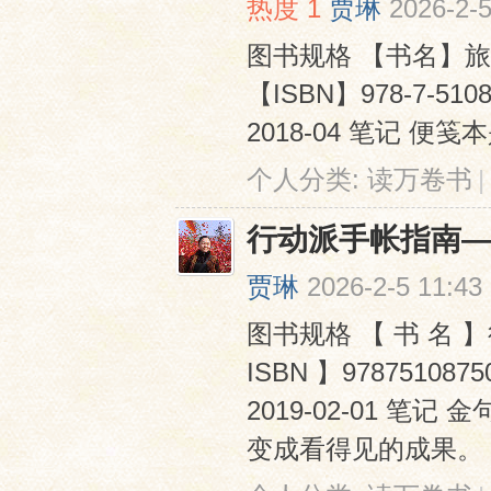
热度
1
贾琳
2026-2-5
图书规格 【书名】旅
【ISBN】978-7-5
2018-04 笔记 便笺
个人分类:
读万卷书
|
网
行动派手帐指南
贾琳
2026-2-5 11:43
图书规格 【 书 名 
ISBN 】978751
2019-02-01
变成看得见的成果。