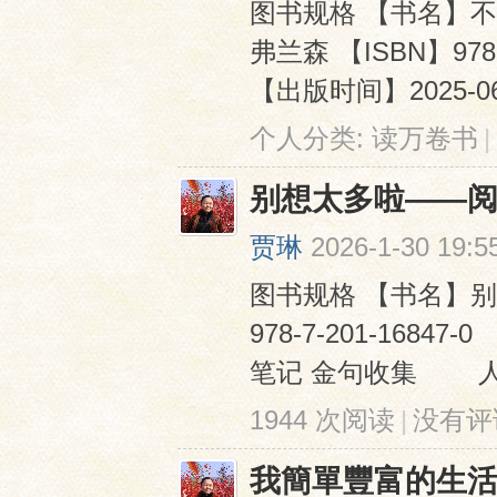
图书规格 【书名】不
弗兰森 【ISBN】97
【出版时间】2025-
个人分类:
读万卷书
|
别想太多啦——
贾琳
2026-1-30 19:5
图书规格 【书名】别
978-7-201-168
笔记 金句收集 人生
1944 次阅读
|
没有评
我簡單豐富的生