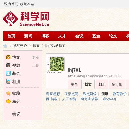
设为首页
收藏本站
首页
新闻
博客
人才
会议
基金
论文
我的中心
博文
lhj701的博文
博文
发布
加为好友
视频
上传
lhj701
科
›
›
›
发送消息
基金
https://blog.sciencenet.cn/?451666
相册
主题
博文
相册
留言板
收藏
科研感想
|
生活点滴
|
观点建议
|
健康
|
教育教学
|
网-转载
|
人工智能
|
研究生培养
|
强化学习
|
积分
会议
学