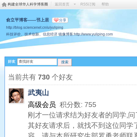
构建全球华人科学博客圈
返回首页
RSS订阅
帮助
俞立平博客——邗上居
分享
http://blog.sciencenet.cn/u/yuliping
科技评价、技术创新、信息经济 镜像博客:http://www.yuliping.com
好友
搜索
当前共有
730
个好友
武夷山
高级会员
积分数: 755
刚才一位请求结为好友者的同学,问
其好友请求后，就找不到这位同学
容，请与本所研究生部罗勇老师联系Luoy