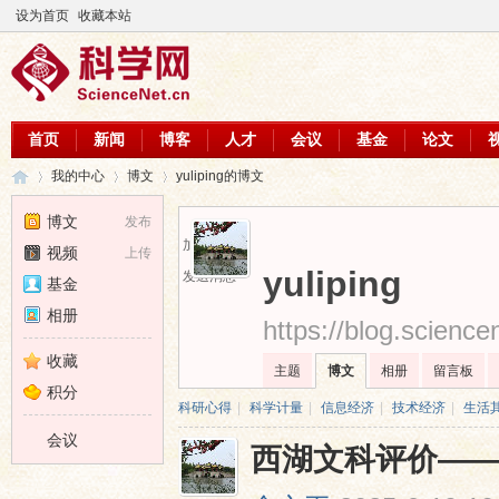
设为首页
收藏本站
首页
新闻
博客
人才
会议
基金
论文
我的中心
博文
yuliping的博文
博文
发布
加为好友
视频
上传
科
›
›
›
yuliping
发送消息
基金
相册
https://blog.scienc
收藏
主题
博文
相册
留言板
积分
科研心得
|
科学计量
|
信息经济
|
技术经济
|
生活
会议
西湖文科评价——
学