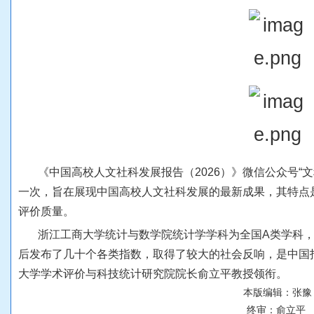
《
中
国
高
校
人
文
社
科
发
展
报
告
（
2
0
2
6
）
》
微
信
公
众
号
“
文
一
次
，
旨
在
展
现
中
国
高
校
人
文
社
科
发
展
的
最
新
成
果
，
其
特
点
评
价
质
量
。
浙
江
工
商
大
学
统
计
与
数
学
院
统
计
学
学
科
为
全
国
A
类
学
科
后
发
布
了
几
十
个
各
类
指
数
，
取
得
了
较
大
的
社
会
反
响
，
是
中
国
大
学
学
术
评
价
与
科
技
统
计
研
究
院
院
长
俞
立
平
教
授
领
衔
。
本
版
编
辑
：
张
豫
终
审
：
俞
立
平