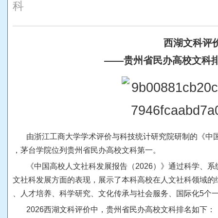
科
西
湖
文
科
评
—
—
贵
州
省
民
办
高
校
文
科
由
浙
江
工
商
大
学
学
术
评
价
与
科
技
统
计
研
究
院
研
制
的
《
中
，
茅
台
学
院
位
列
贵
州
省
民
办
高
校
文
科
第
一
。
《
中
国
高
校
人
文
社
科
发
展
报
告
（
2
0
2
6
）
》
通
过
科
学
、
系
文
社
科
发
展
方
面
的
表
现
，
展
示
了
本
科
高
校
在
人
文
社
科
领
域
的
、
人
才
培
养
、
科
学
研
究
、
文
化
传
承
与
社
会
服
务
、
国
际
化
5
个
2
0
2
6
西
湖
文
科
评
价
中
，
贵
州
省
民
办
高
校
文
科
排
名
如
下
：