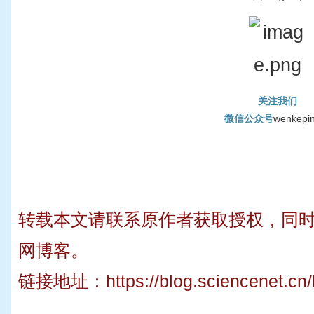
关
注
我
们
微
信
公
众
号
w
e
n
k
e
p
i
转载本文请联系原作者获取授权，同
网博客。
链接地址：
https://blog.sciencenet.c