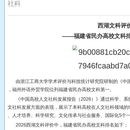
社科
西
湖
文
科
评
—
—
福
建
省
民
办
高
校
文
科
由
浙
江
工
商
大
学
学
术
评
价
与
科
技
统
计
研
究
院
研
制
的
《
中
，
福
州
外
语
外
贸
学
院
位
列
福
建
省
民
办
高
校
文
科
第
一
。
《
中
国
高
校
人
文
社
科
发
展
报
告
（
2
0
2
6
）
》
通
过
科
学
、
系
文
社
科
发
展
方
面
的
表
现
，
展
示
了
本
科
高
校
在
人
文
社
科
领
域
的
、
人
才
培
养
、
科
学
研
究
、
文
化
传
承
与
社
会
服
务
、
国
际
化
5
个
2
0
2
6
西
湖
文
科
评
价
中
，
福
建
省
民
办
高
校
文
科
排
名
如
下
：