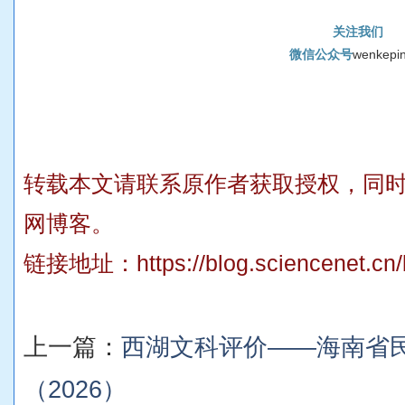
关
注
我
们
微
信
公
众
号
w
e
n
k
e
p
i
转载本文请联系原作者获取授权，同
网博客。
链接地址：
https://blog.sciencenet.c
上一篇：
西湖文科评价——海南省
（2026）