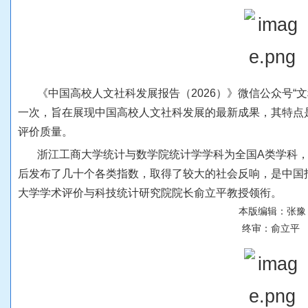
《
中
国
高
校
人
文
社
科
发
展
报
告
（
2
0
2
6
）
》
微
信
公
众
号
“
文
一
次
，
旨
在
展
现
中
国
高
校
人
文
社
科
发
展
的
最
新
成
果
，
其
特
点
评
价
质
量
。
浙
江
工
商
大
学
统
计
与
数
学
院
统
计
学
学
科
为
全
国
A
类
学
科
后
发
布
了
几
十
个
各
类
指
数
，
取
得
了
较
大
的
社
会
反
响
，
是
中
国
大
学
学
术
评
价
与
科
技
统
计
研
究
院
院
长
俞
立
平
教
授
领
衔
。
本
版
编
辑
：
张
豫
终
审
：
俞
立
平