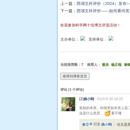
上一篇：
西湖文科评价（2024）发
下一篇：
西湖文科评价——如何看待英
欢迎参加科学网十佳博文评选活动！
主办单位：
支持单位：
当前推荐数：
7
推荐人：
曾杰
杨正瓴
崔
推荐到博客首页
评论 (
3
个评论)
[2]
姚小鸥
2024-6-30 18:20
奖励的本质。科研奖励本质上是
这是什么意思，
看不懂
俞立平
回复
姚小鸥
：
论文是