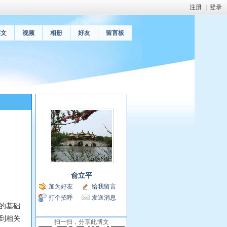
注册
|
登录
博文
视频
相册
好友
留言板
俞立平
加为好友
给我留言
打个招呼
发送消息
的基础
到相关
扫一扫，分享此博文