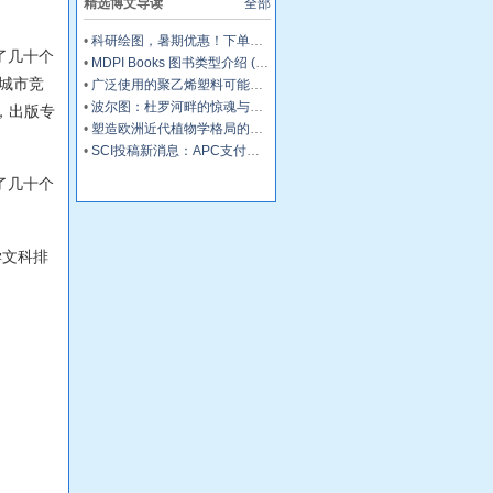
精选博文导读
全部
（2026）
•
科研绘图，暑期优惠！下单立减500元
了几十个
•
MDPI Books 图书类型介绍 (三)：Edited Book
城市竞
•
广泛使用的聚乙烯塑料可能会损害你的肝脏
•
波尔图：杜罗河畔的惊魂与治愈
，出版专
•
塑造欧洲近代植物学格局的马德里皇家植物园里程碑式园长
•
SCI投稿新消息：APC支付服务再升级！
了几十个
学文科排