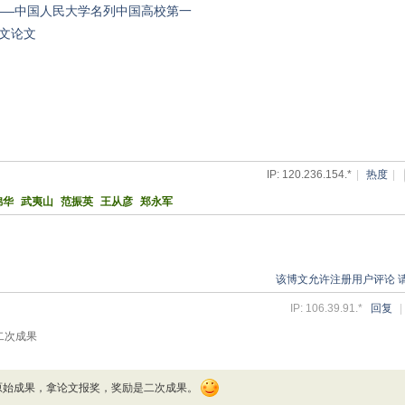
布——中国人民大学名列中国高校第一
文论文
IP: 120.236.154.*
|
热度
|
锦华
武夷山
范振英
王从彦
郑永军
该博文允许注册用户评论 
IP: 106.39.91.*
回复
|
二次成果
原始成果，拿论文报奖，奖励是二次成果。