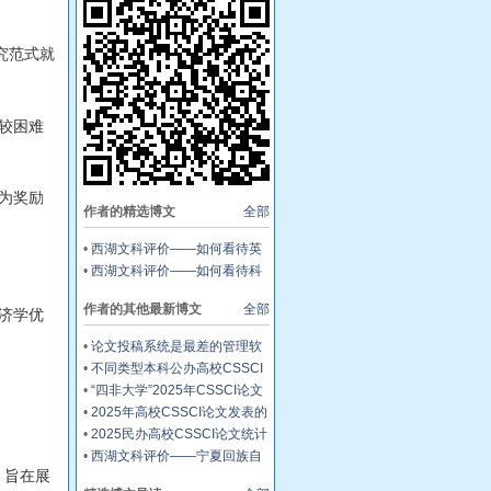
究范式就
较困难
为奖励
作者的精选博文
全部
•
西湖文科评价——如何看待英
文论文
•
西湖文科评价——如何看待科
研项目
作者的其他最新博文
全部
济学优
•
论文投稿系统是最差的管理软
件
•
不同类型本科公办高校CSSCI
论文分析——16.8%的本科高校
•
“四非大学”2025年CSSCI论文
C刊论文为0
答卷
•
2025年高校CSSCI论文发表的
深度分析——373所本科大学C
•
2025民办高校CSSCI论文统计
刊数量为0
——58%的民办高校C刊数量为
•
西湖文科评价——宁夏回族自
0
，旨在展
治区民办高校文科排行榜