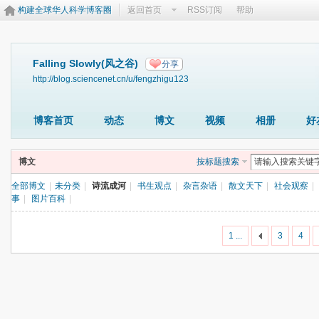
构建全球华人科学博客圈
返回首页
RSS订阅
帮助
Falling Slowly(风之谷)
分享
http://blog.sciencenet.cn/u/fengzhigu123
博客首页
动态
博文
视频
相册
好
博文
按标题搜索
全部博文
|
未分类
|
诗流成河
|
书生观点
|
杂言杂语
|
散文天下
|
社会观察
|
事
|
图片百科
|
1 ...
3
4