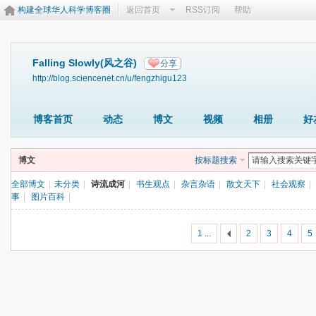
构建全球华人科学博客圈
返回首页
RSS订阅
帮助
Falling Slowly(风之谷)
分享
http://blog.sciencenet.cn/u/fengzhigu123
博客首页
动态
博文
视频
相册
好
博文
按标题搜索
全部博文
|
未分类
|
诗流成河
|
书生观点
|
杂言杂语
|
散文天下
|
社会观察
|
事
|
图片百科
|
1 ...
2
3
4
5