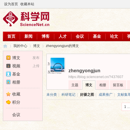
设为首页
收藏本站
首页
新闻
博客
人才
会议
基金
论文
我的中心
博文
zhengyongjun的博文
博文
发布
加为好友
视频
上传
zhengyongjun
科
›
›
›
发送消息
基金
https://blog.sciencenet.cn/?437607
相册
主题
博文
相册
留言板
收藏
未分类
|
科研笔记
|
好摄之图
|
成果推广
|
文献集
积分
1 ...
会议
学