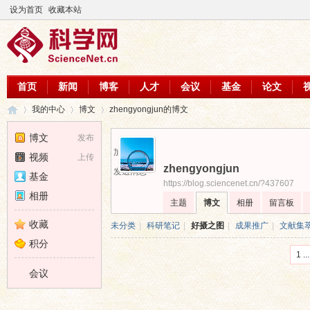
设为首页
收藏本站
首页
新闻
博客
人才
会议
基金
论文
我的中心
博文
zhengyongjun的博文
博文
发布
加为好友
视频
上传
zhengyongjun
科
›
›
›
发送消息
基金
https://blog.sciencenet.cn/?437607
相册
主题
博文
相册
留言板
收藏
未分类
|
科研笔记
|
好摄之图
|
成果推广
|
文献集
积分
1 ...
会议
学