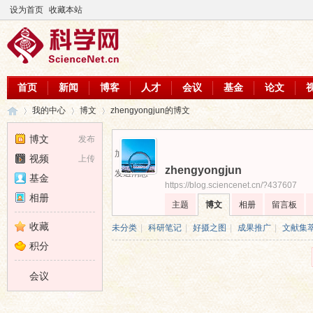
设为首页
收藏本站
首页
新闻
博客
人才
会议
基金
论文
我的中心
博文
zhengyongjun的博文
博文
发布
加为好友
视频
上传
zhengyongjun
科
›
›
›
发送消息
基金
https://blog.sciencenet.cn/?437607
相册
主题
博文
相册
留言板
收藏
未分类
|
科研笔记
|
好摄之图
|
成果推广
|
文献集
积分
会议
学