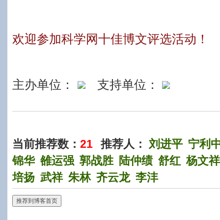
欢迎参加科学网十佳博文评选活动！
主办单位：
支持单位：
当前推荐数：
21
推荐人：
刘进平
宁利
锦华
雒运强
郭战胜
陆仲绩
舒红
杨文祥
培扬
武祥
朱林
齐云龙
李沣
推荐到博客首页