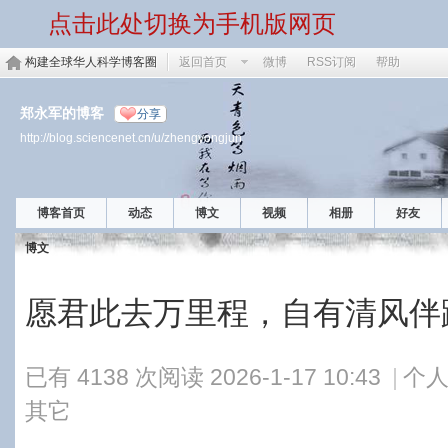
点击此处切换为手机版网页
构建全球华人科学博客圈
返回首页
微博
RSS订阅
帮助
郑永军的博客
分享
http://blog.sciencenet.cn/u/zhengyongjun
博客首页
动态
博文
视频
相册
好友
博文
愿君此去万里程，自有清风伴
已有 4138 次阅读
2026-1-17 10:43
|
个人
其它