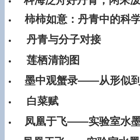
柿柿如意：丹青中的科
丹青与分子对接
莲栖清韵图
墨中观蟹录——从形似
白菜赋
凤凰于飞——实验室水墨