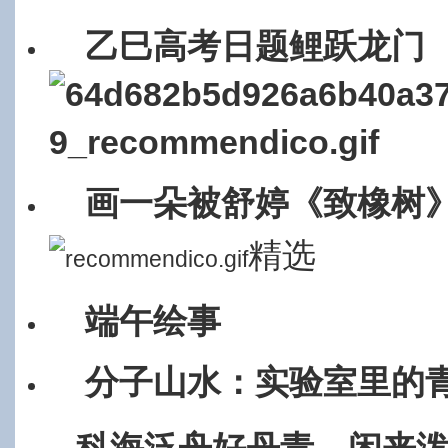
乙巳高考日题鲤跃龙门
画一朵被舒婷《致橡树
精选
端午绘事
分子山水：实验室里的
科海泛舟好丹青，闲来