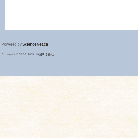
Powered by
ScienceNet.cn
Copyright © 2007-
2026
中国科学报社