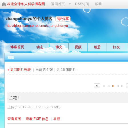
构建全球华人科学博客圈
返回首页
RSS订阅
帮助
zhangchunyu的个人博客
分享
http://blog.sciencenet.cn/u/zhangchunyu
博客首页
动态
博文
视频
相册
好友
相册
« 返回图片列表
|
当前第 6 张
|
共 16 张图片
兰花！
上传于 2012-9-11 15:03 (2.37 MB)
查看原图
|
查看 EXIF 信息
|
举报