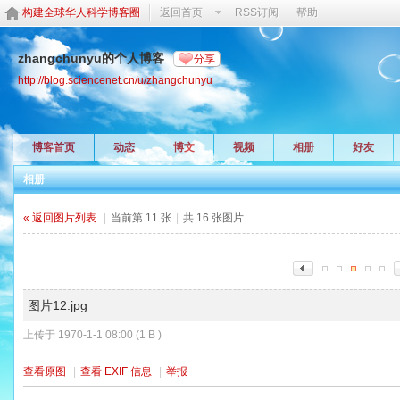
构建全球华人科学博客圈
返回首页
RSS订阅
帮助
zhangchunyu的个人博客
分享
http://blog.sciencenet.cn/u/zhangchunyu
博客首页
动态
博文
视频
相册
好友
相册
« 返回图片列表
|
当前第 11 张
|
共 16 张图片
图片12.jpg
上传于 1970-1-1 08:00 (1 B )
查看原图
|
查看 EXIF 信息
|
举报