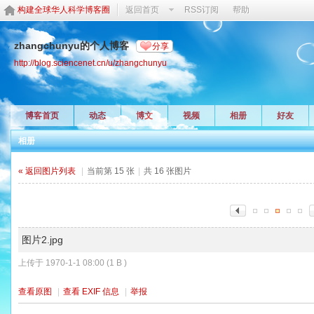
构建全球华人科学博客圈
返回首页
RSS订阅
帮助
zhangchunyu的个人博客
分享
http://blog.sciencenet.cn/u/zhangchunyu
博客首页
动态
博文
视频
相册
好友
相册
« 返回图片列表
|
当前第 15 张
|
共 16 张图片
图片2.jpg
上传于 1970-1-1 08:00 (1 B )
查看原图
|
查看 EXIF 信息
|
举报