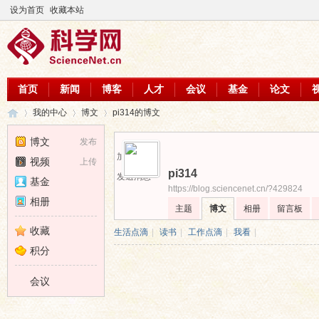
设为首页
收藏本站
首页
新闻
博客
人才
会议
基金
论文
我的中心
博文
pi314的博文
博文
发布
加为好友
视频
上传
pi314
科
›
›
›
发送消息
基金
https://blog.sciencenet.cn/?429824
相册
主题
博文
相册
留言板
收藏
生活点滴
|
读书
|
工作点滴
|
我看
|
积分
会议
学