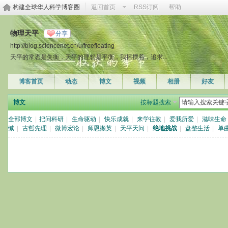
构建全球华人科学博客圈
返回首页
RSS订阅
帮助
物理天平
分享
http://blog.sciencenet.cn/u/freefloating
天平的常态是失衡，天平的理想是平衡，我摇摆着，追求...
博客首页
动态
博文
视频
相册
好友
博文
按标题搜索
全部博文
|
把问科研
|
生命驱动
|
快乐成就
|
来学往教
|
爱我所爱
|
滋味生命
缄
|
古哲先理
|
微博宏论
|
师恩撷英
|
天平天问
|
绝地挑战
|
盘整生活
|
单