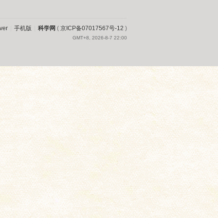
ver
|
手机版
|
科学网
(
京ICP备07017567号-12
)
GMT+8, 2026-8-7 22:00