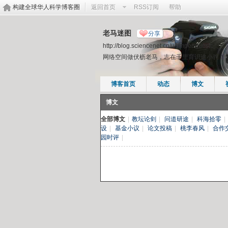
构建全球华人科学博客圈
返回首页
RSS订阅
帮助
老马迷图
分享
http://blog.sciencenet.cn/u/zmpenguestc
网络空间做伏枥老马，志在千里育识途小驹！
博客首页
动态
博文
博文
全部博文
|
教坛论剑
|
问道研途
|
科海拾零
|
设
|
基金小议
|
论文投稿
|
桃李春风
|
合作
园时评
|