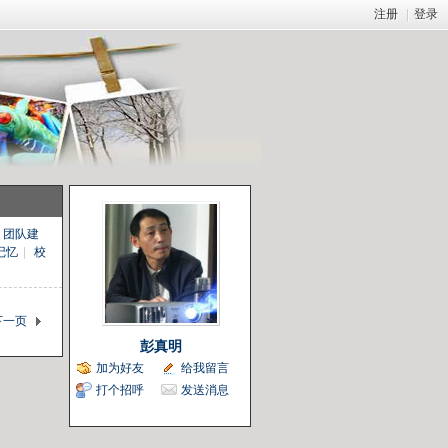
注册
|
登录
团队建
记忆
|
校
下一页
彭真明
加为好友
给我留言
打个招呼
发送消息