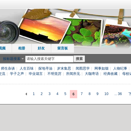
视频
相册
好友
留言板
按标题搜索
搜索
师生杂谈
|
人生百味
|
探地寻油
|
岁末集思
|
闻图思学
|
网事如烟
|
人物纪事
|
交流
|
学子之声
|
毕业箴言
|
不明觉厉
|
所闻所见
|
大咖寄语
|
经典收藏
|
母校
1
2
3
4
5
7
8
9
10
... 36
6