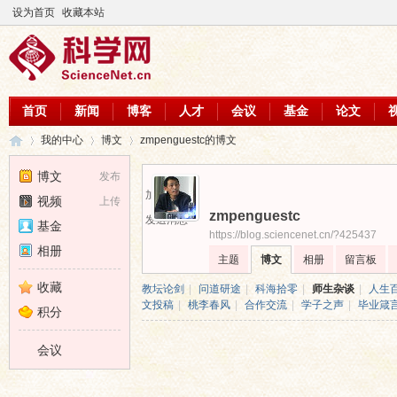
设为首页
收藏本站
首页
新闻
博客
人才
会议
基金
论文
我的中心
博文
zmpenguestc的博文
博文
发布
加为好友
视频
上传
zmpenguestc
科
›
›
›
发送消息
基金
https://blog.sciencenet.cn/?425437
相册
主题
博文
相册
留言板
收藏
教坛论剑
|
问道研途
|
科海拾零
|
师生杂谈
|
人生
文投稿
|
桃李春风
|
合作交流
|
学子之声
|
毕业箴
积分
会议
学