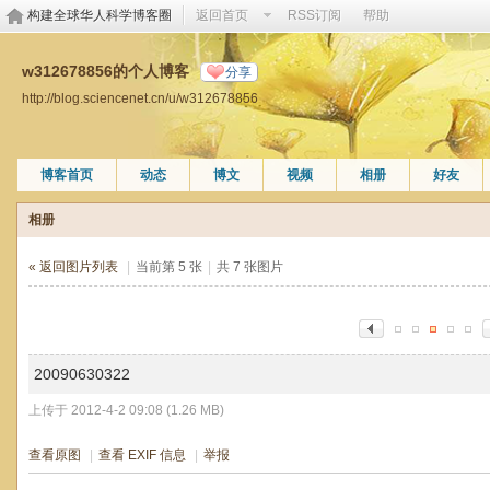
构建全球华人科学博客圈
返回首页
RSS订阅
帮助
w312678856的个人博客
分享
http://blog.sciencenet.cn/u/w312678856
博客首页
动态
博文
视频
相册
好友
相册
« 返回图片列表
|
当前第 5 张
|
共 7 张图片
20090630322
上传于 2012-4-2 09:08 (1.26 MB)
查看原图
|
查看 EXIF 信息
|
举报