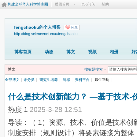
构建全球华人科学博客圈
返回首页
RSS订阅
帮助
fengchaoliu的个人博客
分享
http://blog.sciencenet.cn/u/fengchaoliu
博客首页
动态
博文
视频
相册
好
博文
按标题搜索
全部博文
|
未分类
|
研究生培养
|
随感
|
资料平台
|
师生互动
|
什么是技术创新能力？ —基于技术-
热度
1
2025-3-28 12:51
导读：（ 1）资源、技术、价值是技术创
制度安排（规则设计）将要素链接为整体，