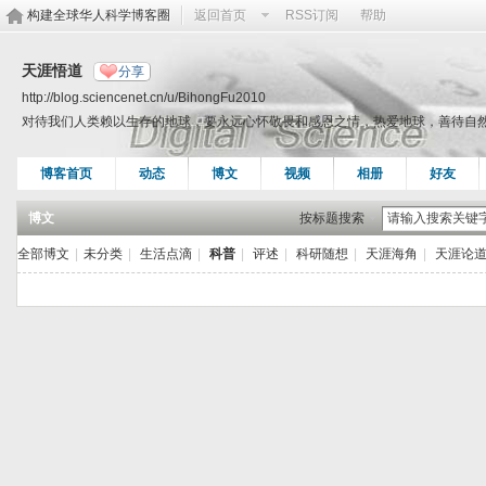
构建全球华人科学博客圈
返回首页
RSS订阅
帮助
天涯悟道
分享
http://blog.sciencenet.cn/u/BihongFu2010
对待我们人类赖以生存的地球，要永远心怀敬畏和感恩之情，热爱地球，善待自
博客首页
动态
博文
视频
相册
好友
博文
按标题搜索
全部博文
|
未分类
|
生活点滴
|
科普
|
评述
|
科研随想
|
天涯海角
|
天涯论