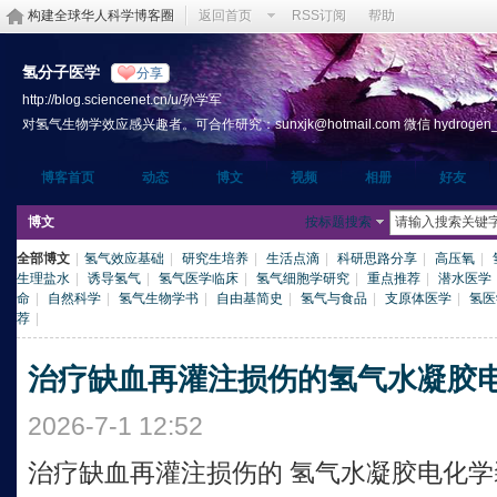
构建全球华人科学博客圈
返回首页
RSS订阅
帮助
氢分子医学
分享
http://blog.sciencenet.cn/u/孙学军
对氢气生物学效应感兴趣者。可合作研究：sunxjk@hotmail.com 微信 hydrogen_th
博客首页
动态
博文
视频
相册
好友
博文
按标题搜索
全部博文
|
氢气效应基础
|
研究生培养
|
生活点滴
|
科研思路分享
|
高压氧
|
生理盐水
|
诱导氢气
|
氢气医学临床
|
氢气细胞学研究
|
重点推荐
|
潜水医学
命
|
自然科学
|
氢气生物学书
|
自由基简史
|
氢气与食品
|
支原体医学
|
氢医
荐
|
治疗缺血再灌注损伤的氢气水凝胶
2026-7-1 12:52
治疗缺血再灌注损伤的 氢气水凝胶电化学装