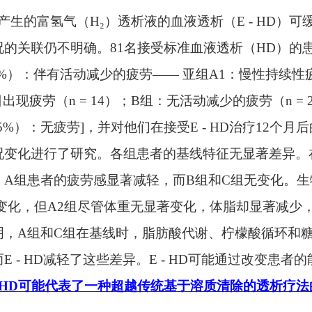
产生的富
氢气
（
H₂）透析液的血液透析（E - HD）可
的关联仍不明确。81名接受标准血液透析（HD）的
，30.9%）：伴有活动减少的疲劳—— 亚组A1：慢性持续性
日出现疲劳（n = 14）；B组：无活动减少的疲劳（n = 
39.5%）：无疲劳]，并对他们在接受E - HD治疗12个月
况变化进行了研究。各组患者的基线特征无显著差异。
月里，A组患者的疲劳感显著减轻，而B组和C组无变化。
变化，但A2组尽管体重无显著变化，体脂却显著减少
明，A组和C组在基线时，脂肪酸代谢、柠檬酸循环和
 - HD减轻了这些差异。E - HD可能通过改变患者
 - HD可能代表了一种超越传统基于溶质清除的透析疗法