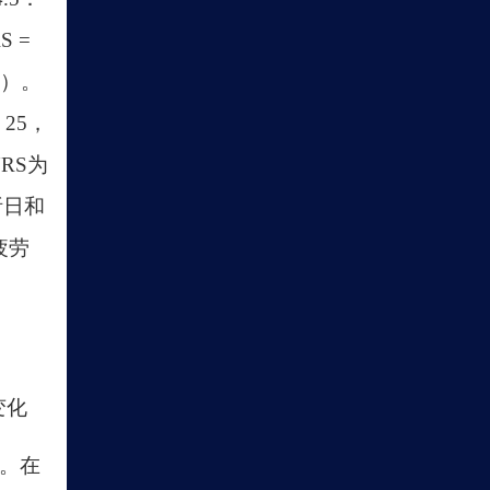
 =
级）。
25，
NRS为
析日和
疲劳
变化
访。在