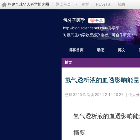
构建全球华人科学博客圈
返回首页
微博
RSS订阅
帮助
氢分子医学
分享
http://blog.sciencenet.cn/u/孙学军
对氢气生物学效应感兴趣者。可合作研究：sunxjk@hotm
博客首页
动态
博文
博文
氢气透析液的血透影响能量
已有 3246 次阅读
2025-2-14 10:27
|
个人分
氢气
透析液的血透影响能
摘要