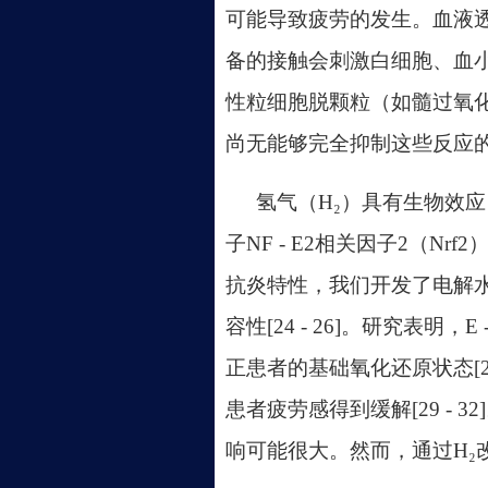
可能导致疲劳的发生。血液
备的接触会刺激白细胞、血
性粒细胞脱颗粒（如髓过氧化物
尚无能够完全抑制这些反应
氢气
（
H₂）具有生物效
子NF - E2相关因子2（Nr
抗炎特性，我们开发了电解水血
容性[24 - 26]。研究表明
正患者的基础氧化还原状态[2
患者疲劳感得到缓解[29 -
响可能很大。然而，通过H