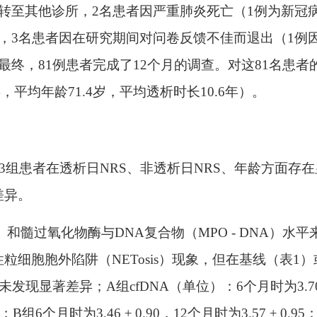
转至其他诊所，2名患者因严重肺炎死亡（1例为新冠
，3名患者因在研究期间对问卷反馈不佳而退出（1例
最终，81例患者完成了12个月的调查。对这81名患者
%，平均年龄71.4岁，平均透析时长10.6年）。
。3组患者在透析日NRS、非透析日NRS、年龄方面存
差异。
NA）和髓过氧化物酶与DNA复合物（MPO - DNA）水平
细胞胞外陷阱（NETosis）现象，但在基线（表1）
发现显著差异；A组cfDNA（单位）：6个月时为3.70
91；B组6个月时为3.46 ± 0.90，12个月时为3.57 ± 0.95