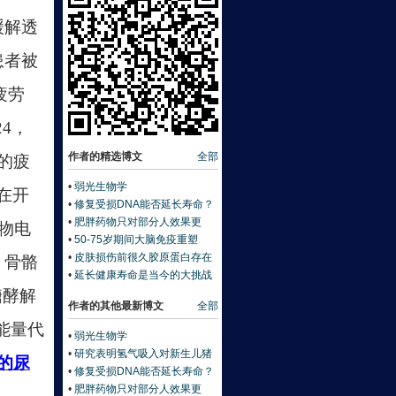
缓解透
患者被
疲劳
24，
作者的精选博文
全部
后的疲
•
弱光生物学
在开
•
修复受损DNA能否延长寿命？
•
肥胖药物只对部分人效果更
生物电
佳：基因藏答案《自然》
•
50-75岁期间大脑免疫重塑
《科学》
•
皮肤损伤前很久胶原蛋白存在
，骨骼
降解迹象
•
延长健康寿命是当今的大挑战
糖酵解
作者的其他最新博文
全部
的能量代
•
弱光生物学
•
研究表明氢气吸入对新生儿猪
的尿
肺安全
•
修复受损DNA能否延长寿命？
•
肥胖药物只对部分人效果更