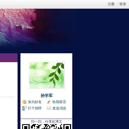
注册
|
登录
孙学军
加为好友
给我留言
打个招呼
发送消息
扫一扫，分享此博文