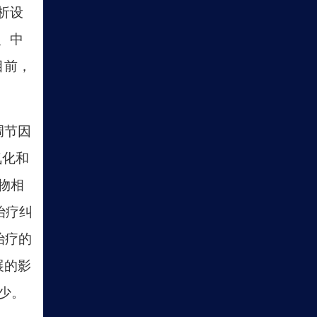
析设
、中
目前，
调节因
氧化和
物相
续治疗纠
治疗的
展的影
少。