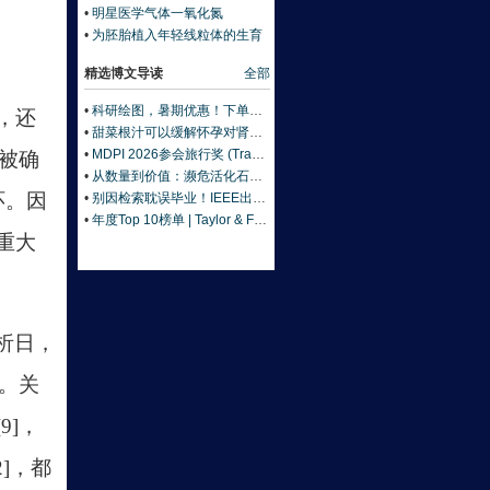
佳：基因藏答案《自然》
•
明星医学气体一氧化氮
•
为胚胎植入年轻线粒体的生育
技术
精选博文导读
全部
•
科研绘图，暑期优惠！下单立减500元
动，还
•
甜菜根汁可以缓解怀孕对肾脏的压力
•
MDPI 2026参会旅行奖 (Travel Award) 中国区获奖名单公布！
被确
•
从数量到价值：濒危活化石ELF 理论重塑濒危物种保护优先级
环。因
•
别因检索耽误毕业！IEEE出版+EI快检索，8-9月会议合集征稿中
•
年度Top 10榜单 | Taylor & Francis科学与技术领域中国作者最受欢迎的热门文章榜单出炉！
重大
析日，
。关
]，
2]，都