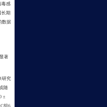
病毒感
因长期
的数据
在显著
来研究
或随
 ±
；C组6