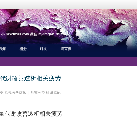
ail.com 微信 hydrogen_thinker
视频
相册
好友
留言板
代谢改善透析相关疲劳
类:
氢气医学临床
|
系统分类:
科研笔记
量代谢改善透析相关疲劳