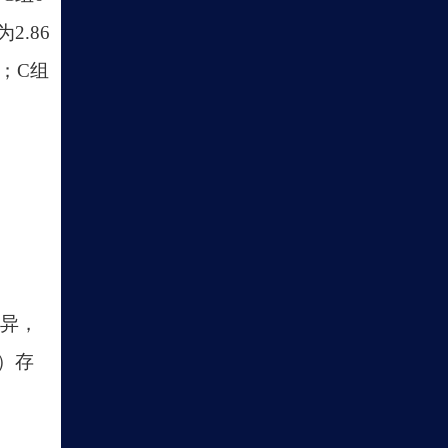
2.86
49；C组
差异，
%）存