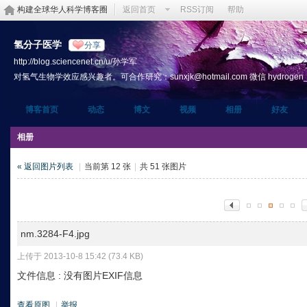
构建全球华人科学博客圈
返回首页
RSS订阅
帮助
氢分子医学
分享
http://blog.sciencenet.cn/u/孙学军
对氢气生物学效应感兴趣者。可合作研究：sunxjk@hotmail.com 微信 hydrogen_th
博客首页
动态
博文
视频
相册
好友
相册
« 返回图片列表
|
当前第 12 张
|
共 51 张图片
nm.3284-F4.jpg
上传于 2013-10-8 15:42 (73.4 KB)
文件信息 : 没有图片EXIF信息
查看原图
|
举报