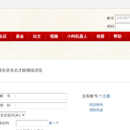
帐号
密码
会议
基金
论文
视频
小柯机器人
相册
帮助
请先登录后才能继续浏览
没有帐号？
注册
帐 号 ：
找回密码
密 码 ：
清除痕迹
验证码
换一个