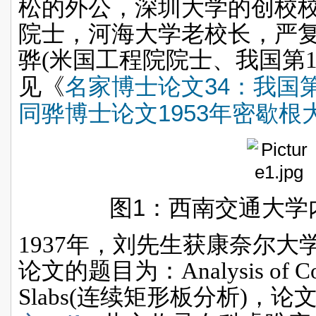
松的外公，深圳大学的创校
院士，河海大学老校长，严
骅
(
米国工程院院士、
我国第
34
见《
名家博士论文
：我国
1953
同骅博士论文
年密歇根
1
图
：西南交通大学
1937
年，刘先生获康奈尔大
论文的题目为：
Analysis of C
Slabs
(
连续矩形板分析
)
，论