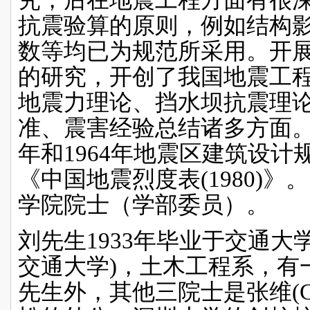
抗震验算的原则，例如结构
数等均已为规范所采用。开
的研究，开创了我国地震工
地震力理论、挡水坝抗震理
准、震害经验总结诸多方面
年和
1964
年地震区建筑设计
《中国地震烈度表
(1980)
》。
学院院士（学部委员）。
刘先生
1933
年毕业于交通大
交通大学
)
，土木工程系，有
先生外，其他三院士是
张维
(