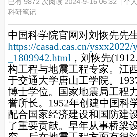
已有 9872 次阅读
2024-9-16 06:32
|
个人
科研笔记
中国科学院官网对刘恢先先
https://casad.cas.cn/ysxx2022
_1809942.html
，
刘恢先
(1912
构工程与地震工程专家。江
于交通大学唐山工学院。
193
博士学位。国家地震局工程
誉所长。
1952
年创建中国科
配合国家经济建设和国防建
了重要贡献。早年从事桥梁
究，后在地震工程方面有很