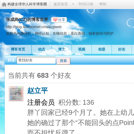
构建全球华人科学博客圈
返回首页
RSS订阅
帮助
张成岗(CZ)的博客世界
分享
http://blog.sciencenet.cn/u/zcgweb
脑损伤与脑保护；神经认知；生物信息；蛋白质组；辐射损伤与防护
博客首页
动态
博文
视频
相册
好友
好友
搜索
当前共有
683
个好友
赵立平
注册会员
积分数: 136
胖丫回家已经9个月了。她在上幼
她的确过了那个“不能回头的点Point o
而不担忧反弹了。