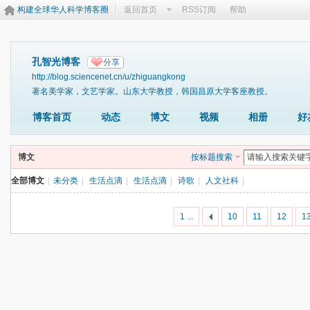
构建全球华人科学博客圈
返回首页
RSS订阅
帮助
孔智光博客
分享
http://blog.sciencenet.cn/u/zhiguangkong
著名美学家，文艺学家。山东大学教授，韩国昌原大学客座教授。
博客首页
动态
博文
视频
相册
好
博文
按标题搜索
全部博文
|
未分类
|
生活点滴
|
生活点滴
|
诗歌
|
人文社科
|
1 ...
10
11
12
1