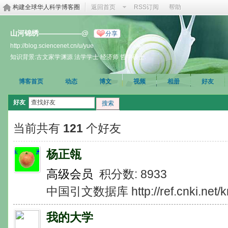
构建全球华人科学博客圈
返回首页
RSS订阅
帮助
山河锦绣——————@
分享
http://blog.sciencenet.cn/u/yue
知识背景:古文家学渊源 法学学士 经济师 哲学硕士.
博客首页
动态
博文
视频
相册
好友
好友
搜索
当前共有
121
个好友
杨正瓴
高级会员
积分数: 8933
中国引文数据库 http://ref.cnki.net/kn
我的大学