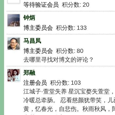
等待验证会员
积分数: 20
钟炳
博主委员会
积分数: 133
马昌凤
博主委员会
积分数: 80
去哪里寻找对博文的评论？
郑融
注册会员
积分数: 103
江城子·萱堂失养 星沉宝婺失萱堂
冷暖总牵肠。 忍看慈颜犹带笑，儿
黄，忆春光，自悲伤。秋雨秋风，