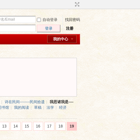
自动登录
找回密码
登录
注册
我的中心
|
诗在民间--------民间拾遗
|
我思诸我是----
图书馆
|
我的阅读
|
草稿
|
法学
|
经济
13
14
15
16
17
18
19