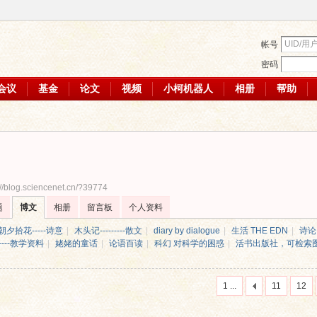
帐号
密码
会议
基金
论文
视频
小柯机器人
相册
帮助
://blog.sciencenet.cn/?39774
题
博文
相册
留言板
个人资料
朝夕拾花-----诗意
|
木头记---------散文
|
diary by dialogue
|
生活 THE EDN
|
诗论
----教学资料
|
姥姥的童话
|
论语百读
|
科幻 对科学的困惑
|
活书出版社，可检索
1 ...
11
12