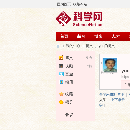
设为首页
收藏本站
首页
新闻
博客
人才
我的中心
博文
yue的博文
博文
发布
加为好友
视频
上传
yue
科
›
›
›
发送消息
基金
https
相册
主
收藏
普罗米修斯 哲学
|
人学
|
上下求索----
积分
学
|
会议
学