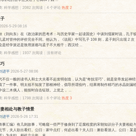
类:
科学感想
|
2082 次阅读
|
4 个评论
热度
2
孟子
2026-5-29 08:16
秋（刘向东）在《政治家的思考术：与历史学家一起读国史》中谈到儒家时说，孔子
孔孟对管仲的评价完全不同。他认为，《说苑》中写孔子 108 则，孟子则只出现 2
论是经学派还是致用派都与孟子不大相干；西汉经 ...
类:
科学感想
|
1937 次阅读
|
没有评论
淫巧
刘进平
2026-5-27 08:06
代不仅一般的读书人和士大夫看不起发明创造，认为是“奇技淫巧”，就是皇帝发起神经来
载了一件事。明太祖不知发了那根神经，倡导所谓俭约，结果将制作精巧的水晶刻漏给
中设二木偶人，能按时自击钲鼓。上览之， ...
类:
科学感想
|
1798 次阅读
|
6 个评论
热度
3
夫妻相处与教子情景
刘进平
2026-5-26 17:31
轶事汇编》有几则故事，可略窥一些严于修身到了迂腐程度的宋朝知识分子夫妻相处与
元节，夫人欲出看灯。公曰：家中点灯，何必出看？夫人曰：兼欲看游人。公曰：某是
）为夫妇，相处六十年，未 ...