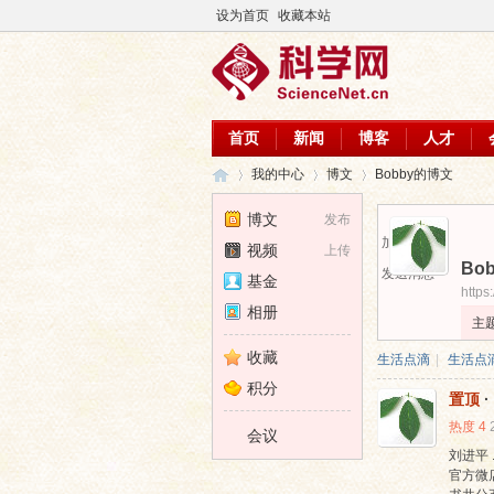
设为首页
收藏本站
首页
新闻
博客
人才
我的中心
博文
Bobby的博文
博文
发布
加为好友
视频
上传
Bo
科
›
›
›
发送消息
基金
https
相册
主
收藏
生活点滴
|
生活点
积分
置顶
·
热度
4
会议
刘进平 
官方微店
学