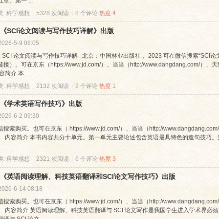
章。第一 ...
类:
科学感想
|
5328 次阅读
|
8 个评论
热度
4
《SCI论文阅读与写作技巧详解》出版
2026-5-9 08:05
. SCI 论文阅读与写作技巧详解 . 北京：中国林业出版社， 2023 可在微信搜索“S
）。可在京东（https://www.jd.com/）、当当（http://www.dangdang.com/）、天猫
简介 本 ...
类:
科学感想
|
2132 次阅读
|
2 个评论
热度
1
《学术英语写作技巧》出版
2026-6-2 09:30
索购买。也可在京东（ https://www.jd.com/）、当当（http://www.dangdang.com/
。 内容简介 本书内容共分十单元。第一单元主要论述包含英语最具特色的造句技巧。
类:
科学感想
|
2321 次阅读
|
6 个评论
热度
3
《英语阅读理解、科技英语翻译和SCI论文写作技巧》出版
2026-6-14 08:18
索购买。也可在京东（ https://www.jd.com/）、当当（http://www.dangdang.com/
。 内容简介 英语阅读理解、科技英语翻译与 SCI 论文写作是我国学生进入学术界