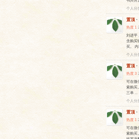
书共分五
个人分
置顶
·
热度
1
刘进平 
含购买链接
买。 内容
个人分
网
置顶
·
热度
3
可在微信搜
索购买
三单 ...
个人分
置顶
·
热度
1
可在微信搜
索购买