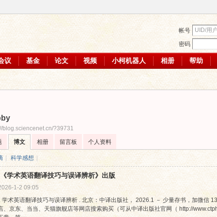
帐号
密码
会议
基金
论文
视频
小柯机器人
相册
帮助
bby
://blog.sciencenet.cn/?39731
题
博文
相册
留言板
个人资料
滴
|
科学感想
|
《学术英语翻译技巧与误译辨析》出版
2026-1-2 09:05
. 学术英语翻译技巧与误译辨析 . 北京：中译出版社， 2026.1 － 少量存书，加微信 1
、京东、当当、天猫旗舰店等网店搜索购买（可从中译出版社官网（ http://www.ctph.