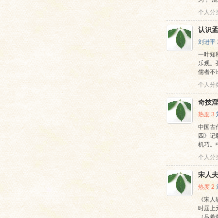
个人分
认识
刘进平
一叶知
乐观。
儒者不
个人分
奇技
热度
3
中国古
四》记
机巧。
个人分
宋人
热度
2
《宋人
时届上
（吕希哲