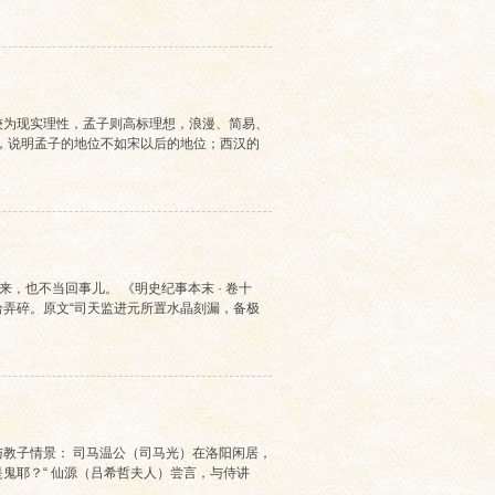
较为现实理性，孟子则高标理想，浪漫、简易、
 次，说明孟子的地位不如宋以后的地位；西汉的
，也不当回事儿。 《明史纪事本末 · 卷十
弄碎。原文“司天监进元所置水晶刻漏，备极
教子情景： 司马温公（司马光）在洛阳闲居，
鬼耶？“ 仙源（吕希哲夫人）尝言，与侍讲