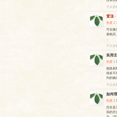
技英语翻译
个人分
置顶
·
热度
2
可在微信搜
索购买
...
个人分
实用
热度
1
据路易
很多不
列的确
个人分
如何
热度
2
历史是
拟的历
为，“混