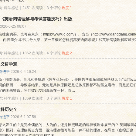
与 SCI 论文 ...
类:
科学感想
|
2451 次阅读
|
3 个评论
热度
1
《英语阅读理解与考试答题技巧》出版
2026-6-25 08:07
索购买。也可在京东（ https://www.jd.com/）、当当（http://www.dangdang.com/
。 内容简介 本书共分六章。第一章概述怎样提高英语阅读能力和英语阅读理解应试
类:
科学感想
|
1862 次阅读
|
4 个评论
热度
2
主义哲学观
刘进平
2026-6-4 16:24
斯 · 梅南德著、肖凡和鲁帆译《哲学俱乐部》，美国哲学俱乐部成员格林认为“我们应
同的原因……导致该结果。无论是具体原因还是总体原因都不能孤立看待，而是把它
定的困果链条。它们彼此交织混杂在一起，而 ...
类:
科学感想
|
1869 次阅读
|
3 个评论
热度
1
理解历史？
刘进平
2026-6-1 07:59
怎么发生的？是完全偶然的、人为的，还是按照既定的规律或理念展开的？ 英国最著名的
史》提到，在理解历史方面，混沌理论很可能是一种不错的理论。在导言《虚拟历史：有关
沌理论的哲学意义在于它调和了因 ...