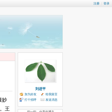
注册
|
登录
刘进平
加为好友
给我留言
囊妙
打个招呼
发送消息
。王
扫一扫，分享此博文