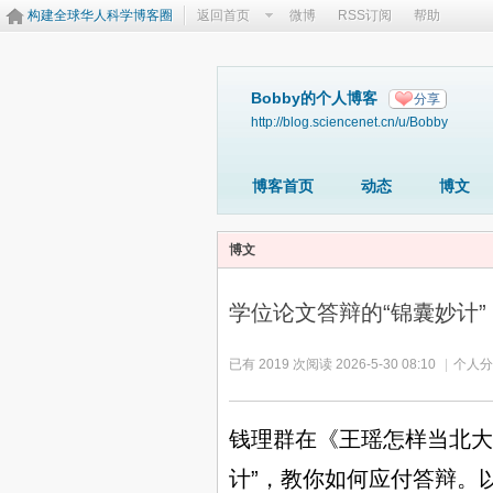
构建全球华人科学博客圈
返回首页
微博
RSS订阅
帮助
Bobby的个人博客
分享
http://blog.sciencenet.cn/u/Bobby
博客首页
动态
博文
博文
学位论文答辩的“锦囊妙计”
已有 2019 次阅读
2026-5-30 08:10
|
个人分
钱理群在《王瑶怎样当北大
计
”
，教你如何应付答辩。