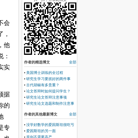
不会
了，
，他
说：
作者的精选博文
全部
实实
•
美国博士训练的全过程
•
研究生学习要抓好的两件事
•
古代胡椒有多贵重？
•
论文答辩时如何提问学生？
须据
•
研究生论文答辩注意事项
•
研究生论文选题和制作注意事
你的
项
作者的其他最新博文
全部
地
•
没学好数学的爱因斯坦很吃亏
是专
•
爱因斯坦的另一面
•
原创不需要高产