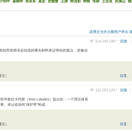
宁利中
崔锦华
郑永军
高宏
史晓雷
王涛
钟茂初
钟炳
朱林
王安良
武夷山
钱
该博文允许注册用户评论 
IP: 114.249.199.*
回复
|
所熟知而老师未必知道的事实材料来证明你的观点，变被动
楼主）
回复
|
IP: 111.163.123.*
回复
|
学家拉卡托斯（Imre Lakatos）提出的：一个理论体系
调整、承认错误的“保护带”构成。
楼主）
回复
|