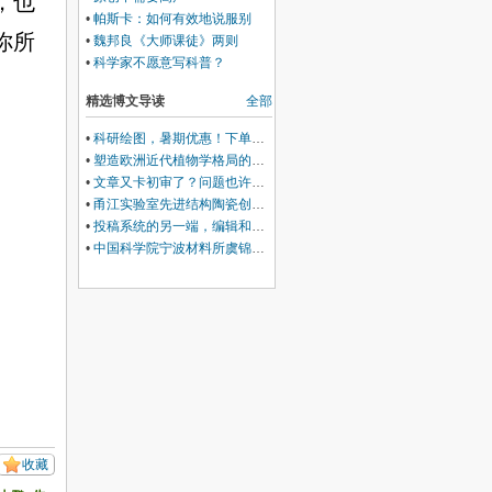
，也
•
帕斯卡：如何有效地说服别
你所
人？
•
魏邦良《大师课徒》两则
•
科学家不愿意写科普？
精选博文导读
全部
•
科研绘图，暑期优惠！下单立减500元
•
塑造欧洲近代植物学格局的马德里皇家植物园里程碑式园长
•
文章又卡初审了？问题也许在Cover Letter上，这份写作指南+模板拿好！
•
甬江实验室先进结构陶瓷创新中心团队综述：室温塑性陶瓷的兴起与研究进展
•
投稿系统的另一端，编辑和审稿人到底在做什么？丨Wiley暑期线上学习营
•
中国科学院宁波材料所虞锦洪: 界面工程实现兼具超高热导率和透波性能的柔性复合薄膜
收藏