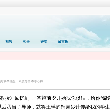
视频
相册
好友
留言板
类:
科学感想
|
系统分类:
教学心得
教授》回忆到，“答辩前夕开始找你谈话，给你
“
锦
以后我当了导师，就将王瑶的锦囊妙计传给我的学生