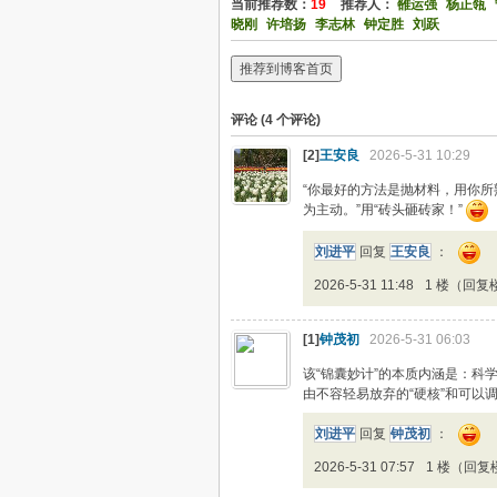
当前推荐数：
19
推荐人：
雒运强
杨正瓴
晓刚
许培扬
李志林
钟定胜
刘跃
推荐到博客首页
评论 (
4
个评论)
[2]
王安良
2026-5-31 10:29
“你最好的方法是抛材料，用你
为主动。”用“砖头砸砖家！”
刘进平
回复
王安良
：
2026-5-31 11:48
1 楼（回复
[1]
钟茂初
2026-5-31 06:03
该“锦囊妙计”的本质内涵是：科学哲
由不容轻易放弃的“硬核”和可以
刘进平
回复
钟茂初
：
2026-5-31 07:57
1 楼（回复