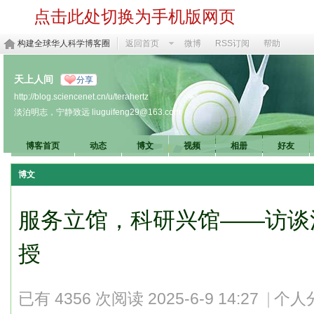
点击此处切换为手机版网页
构建全球华人科学博客圈
返回首页
微博
RSS订阅
帮助
天上人间
分享
http://blog.sciencenet.cn/u/terahertz
淡泊明志，宁静致远 liuguifeng29@163.com
博客首页
动态
博文
视频
相册
好友
博文
服务立馆，科研兴馆——访谈
授
已有 4356 次阅读
2025-6-9 14:27
|
个人