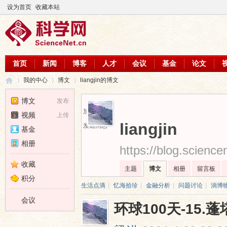
设为首页
收藏本站
首页
新闻
博客
人才
会议
基金
论文
我的中心
博文
liangjin的博文
博文
发布
加为好友
视频
上传
科
›
›
›
liangjin
发送消息
基金
相册
https://blog.scienc
收藏
主题
博文
相册
留言板
积分
生活点滴
|
忆海拾珍
|
金融分析
|
问题讨论
|
淌博
会议
环球100天-15.
学