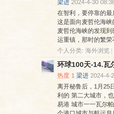
梁进
2024-4-30 08:3
在智利，要停靠的最后⼀
这是⾯向⻨哲伦海峡
⻨哲伦海峡的发现到
运重镇，那时的繁荣不
个人分类:
海外浏览
|
网
环球100天-14.
热度
1
梁进
2024-4-2
离开秘鲁后，1月2
利的 第二大城市，
易港 城市⼀⼀瓦尔帕莱
个港⼝城市与航运息