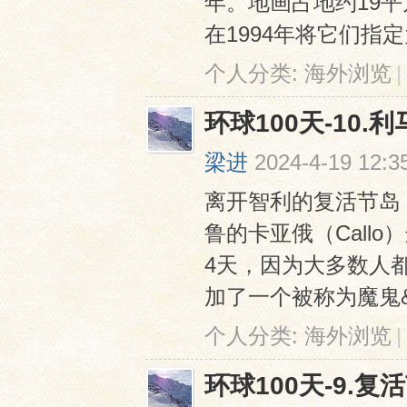
年。地画占地约19
在1994年将它们指定
个人分类:
海外浏览
|
环球100天-10.利
梁进
2024-4-19 12:3
离开智利的复活节岛
鲁的卡亚俄（Call
4天，因为⼤多数⼈
加了⼀个被称为魔⻤& .
个人分类:
海外浏览
|
环球100天-9.复