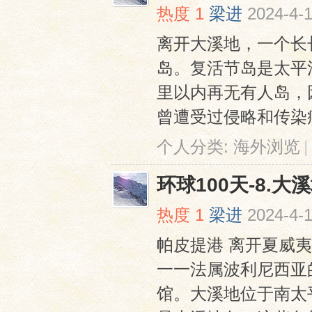
热度
1
梁进
2024-4-1
离开⼤溪地，⼀个⻓
岛。复活节岛是太平
⾥以内再⽆有⼈岛，
曾遭受过侵略和传染病
个人分类:
海外浏览
|
环球100天-8.大
热度
1
梁进
2024-4-1
帕⽪提港 离开夏威
⼀⼀法属波利尼⻄亚
馆。⼤溪地位于南太