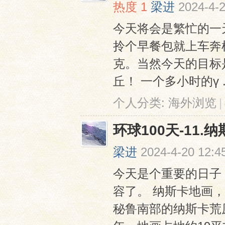
热度
1
梁进
2024-4-2
今天将会是繁忙的⼀
拎个早餐包就上⻋奔
克。当然今天的⽬标
丘！ ⼀个多⼩时的ү ..
个人分类:
海外浏览
|
环球100天-11.
梁进
2024-4-20 12:4
今天是个重要的⽇⼦
容了。 纳斯卡地画，
秘鲁南部的纳斯卡荒