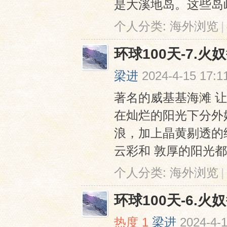
是⼤溪地岛。这些岛屿
个人分类:
海外浏览
|
环球100天-7.火
梁进
2024-4-15 17:1
著名的威基基海滩 
在灿烂的阳光下分外
浪，加上晶⻩剔透的
云彩和 敦厚的阳光都
个人分类:
海外浏览
|
环球100天-6.火
热度
1
梁进
2024-4-1