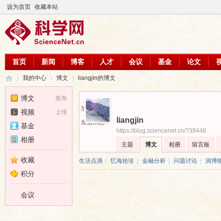
设为首页
收藏本站
首页
新闻
博客
人才
会议
基金
论文
我的中心
博文
liangjin的博文
博文
发布
加为好友
视频
上传
liangjin
科
›
›
›
发送消息
基金
https://blog.sciencenet.cn/?39446
相册
主题
博文
相册
留言板
收藏
生活点滴
|
忆海拾珍
|
金融分析
|
问题讨论
|
淌博
积分
会议
学