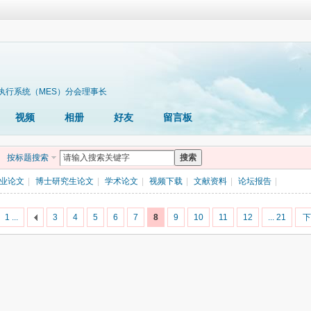
执行系统（MES）分会理事长
视频
相册
好友
留言板
按标题搜索
搜索
业论文
|
博士研究生论文
|
学术论文
|
视频下载
|
文献资料
|
论坛报告
|
1 ...
3
4
5
6
7
8
9
10
11
12
... 21
下