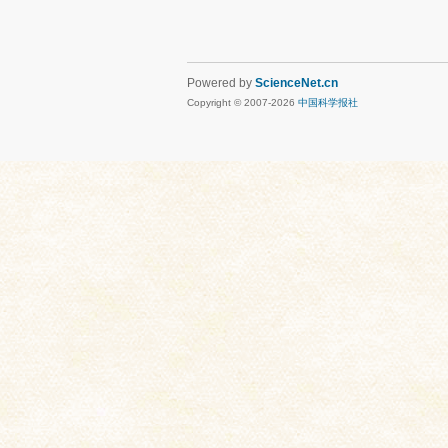
Powered by
ScienceNet.cn
Copyright © 2007-
2026
中国科学报社