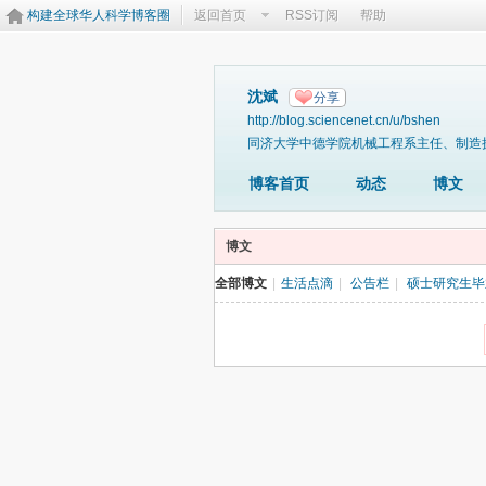
构建全球华人科学博客圈
返回首页
RSS订阅
帮助
沈斌
分享
http://blog.sciencenet.cn/u/bshen
同济大学中德学院机械工程系主任、制造
博客首页
动态
博文
博文
全部博文
|
生活点滴
|
公告栏
|
硕士研究生毕