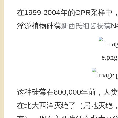
1999-2004
CPR
在
年的
采样中
N
浮游植物硅藻
新西氏细齿状藻
800,000
这种硅藻在
年前，人类
在北大西洋灭绝了（局地灭绝