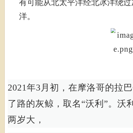
有可能从北太平洋经北冰洋绕过
洋。
2021
年
3
月初，在摩洛哥的拉巴
了路的灰鲸，取名
“
沃利
”
。沃
两岁大，