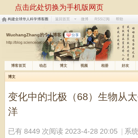
点击此处切换为手机版网页
构建全球华人科学博客圈
返回首页
微博
RSS订阅
帮助
WuchangZhang的个人博客
分享
http://blog.sciencenet.cn/u/WuchangZhang
博客首页
动态
博文
视频
相册
好友
博文
变化中的北极（68）生物从
洋
已有 8449 次阅读
2023-4-28 20:05
|
系统