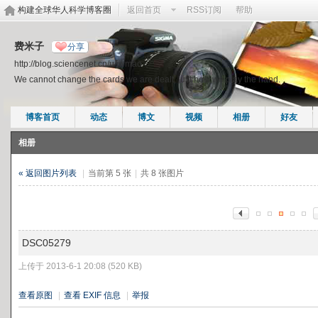
构建全球华人科学博客圈
返回首页
RSS订阅
帮助
费米子
分享
http://blog.sciencenet.cn/u/jwmao
We cannot change the cards we are dealt, just how we play the hand.
博客首页
动态
博文
视频
相册
好友
相册
« 返回图片列表
|
当前第 5 张
|
共 8 张图片
DSC05279
上传于 2013-6-1 20:08 (520 KB)
查看原图
|
查看 EXIF 信息
|
举报