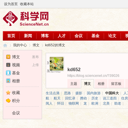
设为首页
收藏本站
首页
新闻
博客
人才
会议
基金
论文
我的中心
博文
kd652的博文
博文
发布
加为好友
视频
上传
kd652
科
›
›
›
发送消息
基金
https://blog.sciencenet.cn/?39026
相册
主题
博文
相册
留言板
收藏
生活点滴
|
思路
|
摄影
|
国内旅游
|
中国科大
|
人
航
|
航天
|
回忆录
|
携幼
|
历史
|
说三道四
|
住房
积分
阅人
|
怀旧
|
物联网
|
龙
|
欧洲
|
北美
|
助老
|
会议
学