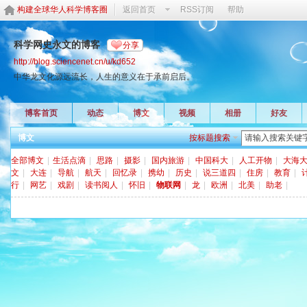
构建全球华人科学博客圈
返回首页
RSS订阅
帮助
科学网史永文的博客
分享
http://blog.sciencenet.cn/u/kd652
中华龙文化源远流长，人生的意义在于承前启后。
博客首页
动态
博文
视频
相册
好友
博文
按标题搜索
全部博文
|
生活点滴
|
思路
|
摄影
|
国内旅游
|
中国科大
|
人工开物
|
大海
文
|
大连
|
导航
|
航天
|
回忆录
|
携幼
|
历史
|
说三道四
|
住房
|
教育
|
行
|
网艺
|
戏剧
|
读书阅人
|
怀旧
|
物联网
|
龙
|
欧洲
|
北美
|
助老
|