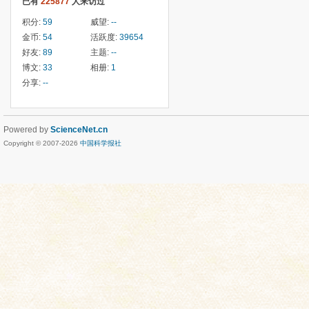
已有
225877
人来访过
积分:
59
威望:
--
金币:
54
活跃度:
39654
好友:
89
主题:
--
博文:
33
相册:
1
分享:
--
Powered by
ScienceNet.cn
Copyright © 2007-
2026
中国科学报社