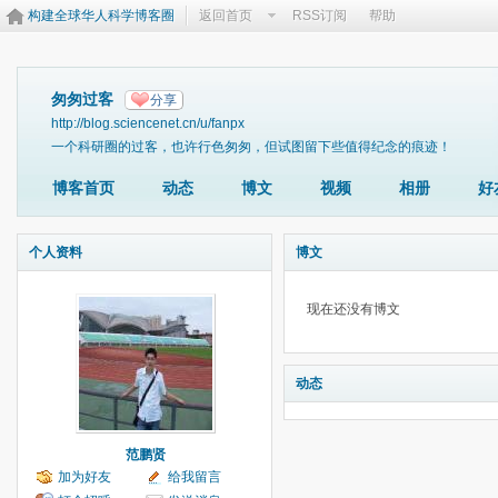
构建全球华人科学博客圈
返回首页
RSS订阅
帮助
匆匆过客
分享
http://blog.sciencenet.cn/u/fanpx
一个科研圈的过客，也许行色匆匆，但试图留下些值得纪念的痕迹！
博客首页
动态
博文
视频
相册
好
个人资料
博文
现在还没有博文
动态
范鹏贤
加为好友
给我留言