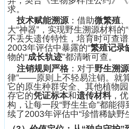
异，契合《生物多样性公约》《
求。
技术赋能溯源
：借助
微繁殖
、
大
“
神器
”
，实现野生溯源材料的
“
不丢失遗传特性，培育时可查谱
2003
年评估中暴露的
“
繁殖记录
物的
“
成长轨迹
”
都清晰可查。
注销规则严格
：对于
野生溯源
律
”——
原则上不轻易注销。就
它的原生种群安全、其他植物园
存它的
凭证标本
和
遗传材料
，优
构，让每一段
“
野生生命
”
都能得
续了
2003
年评估中
“
珍惜稀缺野
（
3
）
价值定位：从
“
独自守护
”