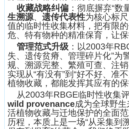
收藏战略纠偏
：彻底摒弃
“
数
生溯源
、
遗传代表性
为核心标尺
值的临时性收集材料，把有限的
危、特有物种的精准保育，让保
管理范式升级
：以
2003
年
RB
失、遗传贫瘠、管理碎片化
”
为
规、溯源完整、繁殖可查、注销
实现从
“
有没有
”
到
“
好不好、准不
植物收藏，都能发挥其应有的保
从
2003
年
RBGE
临时性收集
wild provenance
成为全球野生
活植物收藏与迁地保护的全面范
历程，本质上是一场
“
从采集到