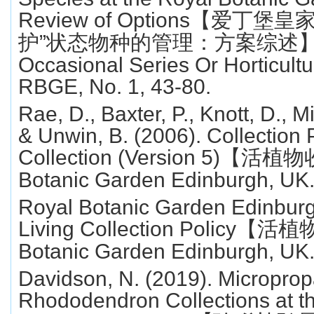
Review of Options
【爱丁堡皇
护
”
状态物种的管理：方案综述
Occasional Series Or Horticult
RBGE, No. 1, 43-80.
Rae, D., Baxter, P., Knott, D., Mi
& Unwin, B. (2006). Collection P
Collection (Version 5)
【活植物
Botanic Garden Edinburgh, UK
Royal Botanic Garden Edinburg
Living Collection Policy
【活植
Botanic Garden Edinburgh, UK
Davidson, N. (2019). Microprop
Rhododendron Collections at t