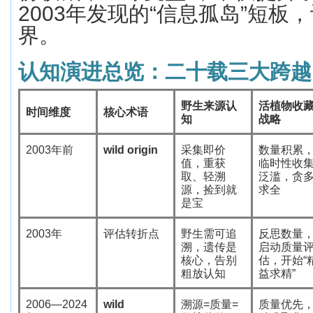
2003
年发现的
“
信息孤岛
”
短板，
界。
认知演进总览：二十载三大跨越
野生来源认
活植物收
时间维度
核心术语
知
战略
2003
年前
wild origin
采集即价
数量积累
值，重获
临时性收
取、轻溯
泛滥，贪
源，捡到就
求全
是宝
2003
年
评估转折点
野生需可追
反思数量
溯，遗传是
启动质量
核心，告别
估，开始
“
粗放认知
益求精
”
2006—2024
wild
溯源
=
质量
=
质量优先