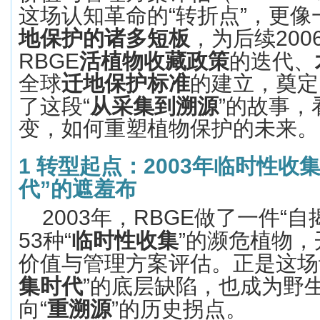
这场认知革命的
“
转折点
”
，更像
地保护的诸多短板
，为后续
200
RBGE
活
植物
收藏政策
的迭代、
全球
迁地保护标准
的建立，奠定
了
这段
“
从采集到溯源
”
的故事，
变，如何重塑植物保护的未来。
1
转型起点：
2003
年临时性收
代
”
的遮羞布
2003
年，
RBGE
做了一件
“
自
53
种
“
临时性收集
”
的濒危植物，
价值与管理方案评估。正是这场
集时代
”
的底层缺陷，也成为野
向
“
重溯源
”
的历史拐点。