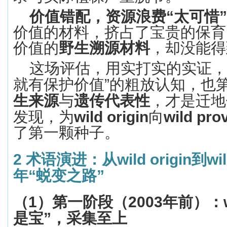
价值错配，资源浪费
“
太可惜
”
价值的材料，挤占了宝贵的保育
价值的
野生溯源材料
，却没能得
这场评估，用实打实的实证，
就有保护价值
”
的粗放认知，也
生来源
与
遗传代表性
，才是迁地
发现，为
wild origin
向
wild pro
了第一颗种子。
2
术语演进：从
wild origin
到
wi
年
“
蜕变之路
”
（
1
）
第一阶段（
2003
年前）：
是宝
”
，采集至上