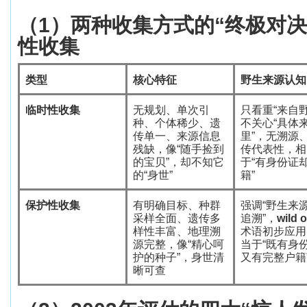
（
1
）
两种收集方式的
“
终极对决
性收集
类型
核心特征
野生来源认知
临时性收集
无规划、单次引
只看重
“
来自
种、个体稀少、遗
不关心
“
具体
传单一、来源信息
里
”
，无溯源
残缺，像
“
随手捡到
传代表性，相
的宝贝
”
，却不知它
于
“
有身份证
的
“
身世
”
籍
”
保护性收集
有明确目标、种群
强调
“
野生来
采样全面、遗传多
追溯
”
，
wild o
样性丰富、地理溯
术语初步应用
源完整，像
“
精心呵
当于
“
既有身
护的种子
”
，身世清
又有完整户籍
晰可查