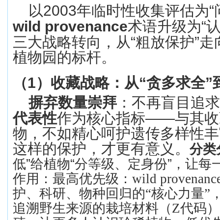
以
2003
年临时性收集评估为
“
wild provenance
术语升级为
“
三大战略转向，从
“
粗放保护
”
走
植物园的标杆。
（
1
）
收藏战略：从
“
贪多求全
”
摒弃数量崇拜
：不再盲目追求
代表性
作为核心指标
——
与其收
物，不如精心呵护遗传多样性丰
这样的保护，才更有意义。
分类
低
”
给植物
“
分等级、定身份
”
，让每
作用：
最高优先级：
wild prov
护、科研、物种回归的“核心力量”
追溯野生来源的栽培材料（Z代码