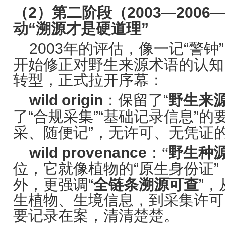
（
2
）
第二阶段（
2003—2006—
动
“
溯源才是硬
道理
”
2003
年的评估，像一记
“
警钟
”
开始修正对野生来源术语的认知
转型，正式拉开序幕：
wild origin
：保留了
“
野生来
了
“
合规采集
”“
基础记录
信息
”
的
采、随便记
”
，无许可、无凭证
wild provenance
：
“
野生种
位，它就像植物的
“
原生身份证
”
外，更强调
“
全链条溯源可查
”
，
生植物、生境信息
，到采集许可
要记录在案，清清楚楚。