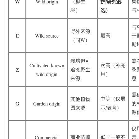
W
/
Wild origin
（原生
集
护
研究必
境）
与
选）
与
野外来源
E
Wild source
最高
于
W
（同
）
期
栽培但可
需
Cultivated known
次高（补充
Z
追溯野生
录
wild origin
用）
来源
息
需
中等（仅展
其他植物
G
Garden origin
的
/
园来源
示
教育）
源
仅
Commercial
商业苗圃
低（一般不
示