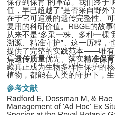
保存到保育
”
的革命。我们终于
值，早已超越了
“
是否采自野外
”
在于它可追溯的遗传完整性、可
复用的科研价值。
RBGE
的故事
从来不是
“
多采一株、多种一棵
”
溯源、精准守护
”
。这一历程，
提供了完整的实践范本
——
唯有
焦
遗传质量
优先、落实
精准保育
藏真正成为生物多样性保护的核
植物，都能在人类的守护下，生
参考文献
Radford E, Dossman M, & Rae 
Management of 'Ad Hoc' Ex Sit
Species at the Royal Botanic G