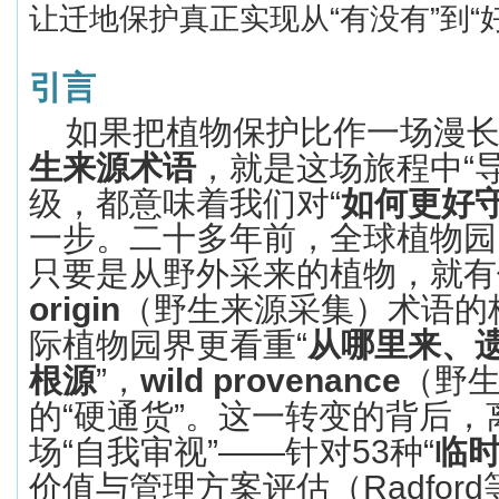
让迁地保护真正实现从
“
有没有
”
到
“
引言
如果把植物保护比作一场漫
生来源
术语
，就是这场旅程中
“
级，都意味着我们对
“
如何更好
一步。二十多年前，全球植物园
只要是从野外采来的植物，就有
origin
（野生
来源
采集）术语的
际植物园界
更看重
“
从哪里来、
根源
”
，
wild provenance
（野
的
“
硬通货
”
。这一转变的背后，
场
“
自我审视
”——
针对
53
种
“
临
价值与管理方案评估（
Radford