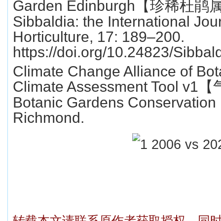
Garden Edinburgh
【珍稀杜鹃
Sibbaldia: the International Jo
Horticulture, 17: 189–200.
https://doi.org/10.24823/Sibba
Climate Change Alliance of Bot
Climate Assessment Tool v1
【
Botanic Gardens Conservation I
Richmond.
转载本文请联系原作者获取授权，同