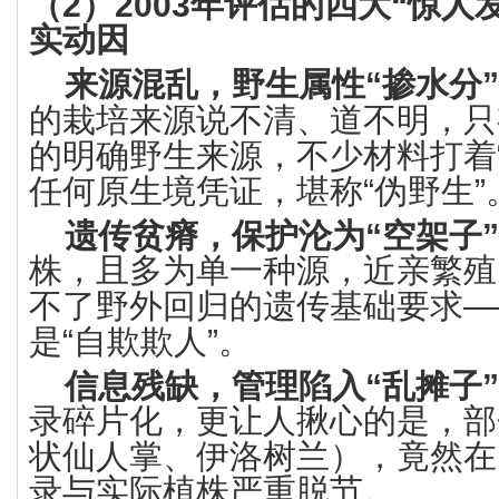
（
2
）
2003
年评估的四大
“
惊人
实动因
来源混乱，野生属性
“
掺水分
”
的栽培来源说不清、道不明，只
的明确野生来源，不少材料打着
任何原生境凭证，堪称
“
伪野生
”
遗传贫瘠，保护沦为
“
空架子
”
株，且多为单一种源，近亲繁殖
不了野外回归的遗传基础要求
—
是
“
自欺欺人
”
。
信息残缺，管理陷入
“
乱摊子
”
录碎片化，更让人揪心的是，部
状仙人掌、伊洛树兰），竟然在
录与实际植株严重脱节。