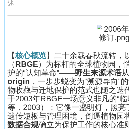
述
【
核心概览
】
二十余载春秋流转，
（
RBGE
）为标杆的全球植物园，
护的
“
认知革命
”——
野生来源术语
origin
，一步步蜕变为
“
溯源导向
”
的
物收藏与迁地保护的范式也随之迭
于
2003
年
RBGE
一场意义非凡的
“
临
等，
2003
）：它像一盏明灯，照亮
遗传短板与管理困境，倒逼植物园
数据合规
确立为保护工作的核心准