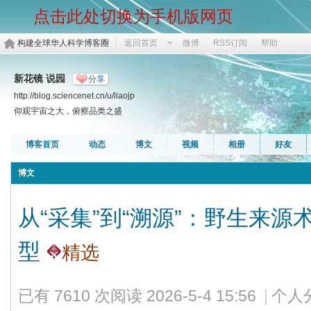
点击此处切换为手机版网页
构建全球华人科学博客圈
返回首页
微博
RSS订阅
帮助
新花镜 说园
分享
http://blog.sciencenet.cn/u/liaojp
仰观宇宙之大，俯察品类之盛
博客首页
动态
博文
视频
相册
好友
博文
从“采集”到“溯源”：野生来
型
精选
已有 7610 次阅读
2026-5-4 15:56
|
个人