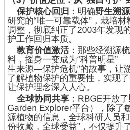
保护核心回归
：明确
野生溯源
研究的
“
唯一可靠载体
”
，栽培材
调整，彻底纠正了
2003
年发现
护工作回归本质。
教育价值激活
：那些经溯源梳
料，摇身一变成为
“
科普明星
”—
生来源
—
保护危机
”
的故事，让
了解植物保护的重要性，实现了
让保护理念深入人心。
全球协同共享
：
RBGE
开放了
Garden Explorer
平台），除了
源植物的信息，全球科研人员和
份收藏，全球受益
”
，不仅提升