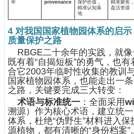
年
provenance
保护价值，
精准聚焦
精准认知落
盘活资源
地
4
对
我国
国家植物园体系的启示
质量保护之路
RBGE
二十余年的实践，就像
既有着
“
自揭短板
”
的勇气，也有
合它
2003
年临时性收集的教训
国家植物园体系，也能走出一条
之路，关键要完成三大转变：
术语与标准统一
：全面采用
w
溯源）作为核心术语，建立统一
体系，杜绝
“
伪野生
”
材料进入保
源植物，都有清晰的
“
身份档案
”