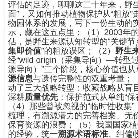
评估的足迹，聊聊这二十年来，野
面
”
，又如何推动植物保护从
“
粗放
”
物园体系的发展，写下一份生动的
示，藏在这五点里：（
1
）
2003
年
估，是野生来源认知转型的
“
关键节
集即价值
”
的粗放误区；（
2
）
野生
经
“wild origin
（采集导向）
—
转型
源导向）
”
三个阶段，核心价值也从
源信息
与遗传完整性的双重考量；
动了三大战略转型：收藏战略从盲
深耕
质量优先
；保护范式从单纯
“
保
（
4
）那些曾被忽视的
“
临时性收集
”
梳理，有溯源潜力的完善档案、无
保育资源的浪费；（
5
）我国国家植
的经验，统一
溯源术语标准
、纠偏