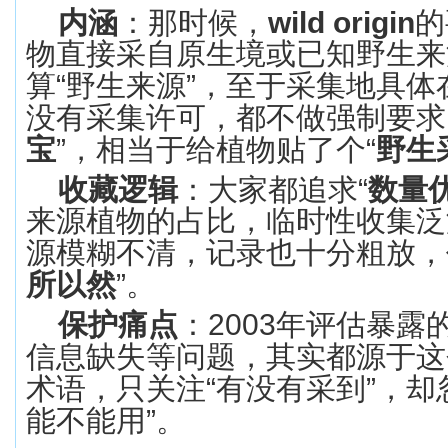
内涵
：那时候，
wild origin
的
物直接采自原生境
或已知野生来
算
“
野生来源
”
，至于采集地具体
没有采集许可，都不做强制要求
宝
”
，相当于给植物贴了个
“
野生
收藏逻辑
：大家都追求
“
数量
来源植物的占比，临时性收集泛
源模糊不清，记录也十分粗放，
所以然
”
。
保护痛点
：
2003
年评估暴露
信息缺失等问题，其实都源于这
术语，只关注
“
有没有采到
”
，却
能不能用
”
。