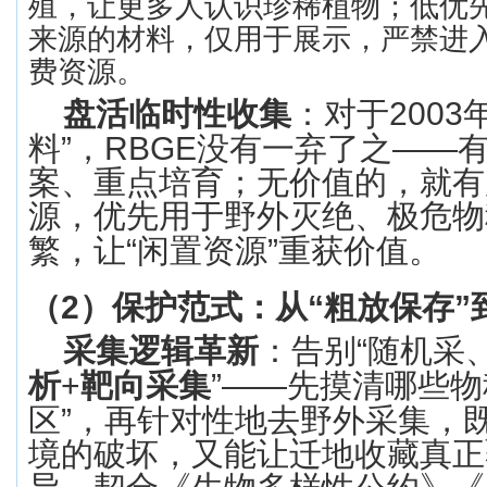
殖，让更多人认识珍稀植物；
低优
来源的材料，仅用于展示，严禁进
费资源。
盘活临时性收集
：对于
2003
料
”
，
RBGE
没有一弃了之
——
案、重点培育；无价值的，就有
源，优先用于野外灭绝、极危物
繁，让
“
闲置资源
”
重获价值。
（
2
）
保护范式：从
“
粗放保存
”
采集逻辑革新
：告别
“
随机采
析
+
靶向采集
”——
先摸清哪些物
区
”
，再针对性地去野外采集，
境的破坏，又能让迁地收藏真正