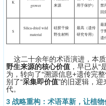
K
grower
来源
用于保护）
禁
回
最
Silica-dried wild
硅胶干燥
最高（遗传
S
于
material
野生材料
研究专用）
遗
这二十余年的术语演进，本质
野生来源的核心价值
，早已从
“
为，转向了
“
溯源信息
+
遗传完整
别了
“
采集即价值
”
的旧逻辑，迎
代。
3
战略重构：术语革新，让植物