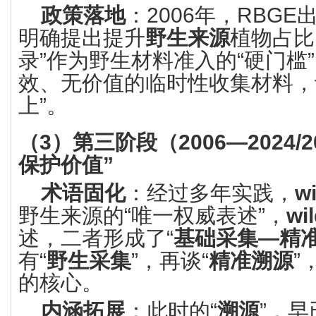
政策落地
：
2006
年，
RBGE
明确提出提升
野生来源
植物占比
录
”
作为野生材料准入的
“
硬门槛
”
效、无价值的临时性收集材料，
上
”
。
（
3
）
第三阶段（
2006—2024/2
保护价值
”
术语固化
：经过多年实践，
w
野生来源的
“
唯一权威表述
”
，
wil
述，二者形成了
“
基础采集
—
精
有
“
野生采集
”
，再谈
“
精准溯源
”
的核心。
内涵拓展
：此时的
“
溯源
”
，早