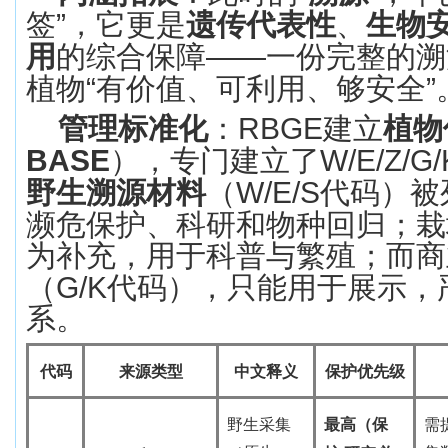
签
”
，它更是
遗传代表性
、
生物
用
的综合保障
——
一份完整的溯
植物
“
有价值、可利用、够安全
”
管理标准化
：
RBGE
建立
植物
BASE
），专门建立了
W/E/Z/G/
野生溯源材料
（
W/E/S
代码）被
濒危保护、科研和物种回归；栽
为补充，用于科普与繁殖；而商
（
G/K
代码），只能用于展示，
系。
代码
来源类型
中文
释义
保护优先级
野生采集
最高（保
需