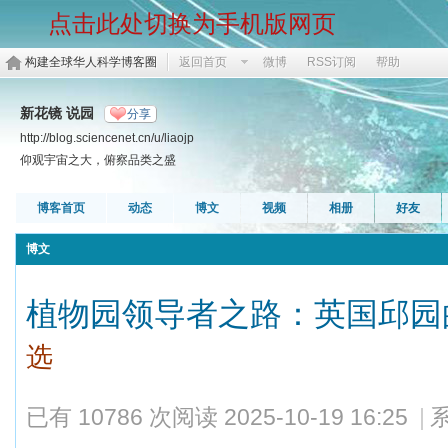
点击此处切换为手机版网页
构建全球华人科学博客圈
返回首页
微博
RSS订阅
帮助
新花镜 说园
分享
http://blog.sciencenet.cn/u/liaojp
仰观宇宙之大，俯察品类之盛
博客首页
动态
博文
视频
相册
好友
博文
植物园领导者之路：英国邱园
选
已有 10786 次阅读
2025-10-19 16:25
|