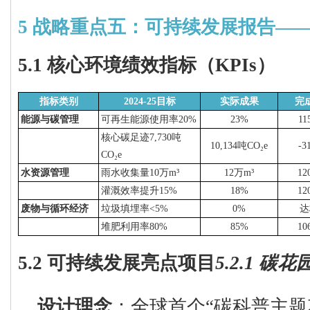
5
战略重点五：可持续发展报告—
5.1 核心环境绩效指标（KPIs）
指标类别
2024-25目标
实际成果
完
能源与碳管理
可再生能源使用率
20%
23%
11
核心碳足迹
7,730吨
10,134吨CO₂e
-3
CO₂e
水资源管理
雨水收集量
10万m³
12万m³
12
灌溉效率提升
15%
18%
12
废物与循环经济
垃圾填埋率
<5%
0%
达
堆肥利用率
80%
85%
10
5.2 可持续发展亮点项目
5.2.1 碳花
设计理念
：全球首个
“碳科普主题