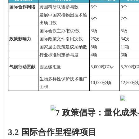
国际合作网络
跨国科研联盟参与数
6个
9个
发展中国家植物园技术输
5个
7个
出项目数
国际会议主办
/协办数
3场
5场
政策影响力
国际政策文件引用次数
25次
34次
国家层面政策建议采纳数
8项
11项
行业标准制定参与度
4项
6项
气候行动贡献
园区碳汇量
5,000吨CO₂e
5,200吨C
生物多样性保护技术推广
10,000公顷
12,800公
面积
3.2 国际合作里程碑项目