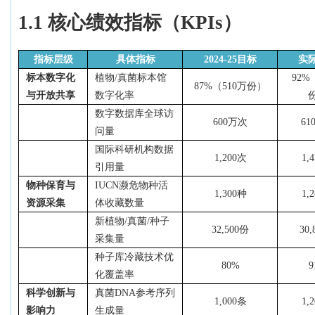
1.1 核心绩效指标（KPIs）
指标层级
具体指标
2024-25目标
实
标本数字化
植物
/真菌标本馆
92%
87%（510万份）
与开放共享
数字化率
数字数据库全球访
600万次
61
问量
国际科研机构数据
1,200次
1,
引用量
物种保育与
IUCN濒危物种活
1,300种
1,
资源采集
体收藏数量
新植物
/真菌/种子
32,500份
30
采集量
种子库冷藏技术优
80%
9
化覆盖率
科学创新与
真菌
DNA参考序列
1,000条
1,
影响力
生成量