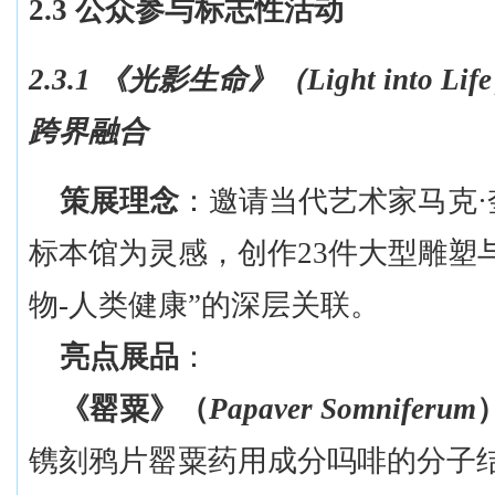
2.3 公众参与标志性活动
2.3.1 《
光影生命
》
（
Light into Life
跨界融合
策展理念
：邀请当代艺术家马克
标本馆为灵感，创作23件大型雕塑
物-人类健康”的深层关联。
亮点展品
：
《罂粟》（
Papaver Somniferum
镌刻鸦片罂粟药用成分吗啡的分子结