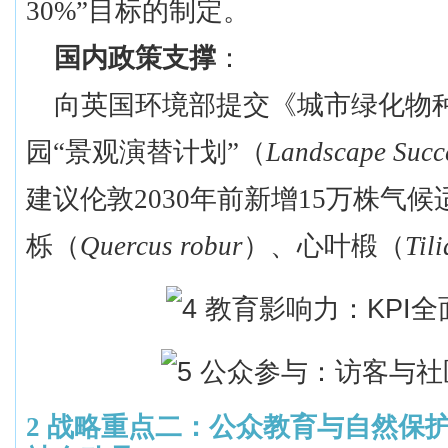
30%”目标的制定。
国内政策支撑
：
向英国环境部提交《城市绿化物
园
“景观演替计划”（
Landscape Succ
建议伦敦
2030年前新增15万株气
栎
（
Quercus robur
）
、心叶椴
（
Til
2
战略重点二：公众教育与自然保