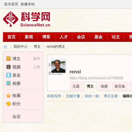
设为首页
收藏本站
首页
新闻
博客
人才
会议
基金
论文
我的中心
博文
rensl的博文
博文
发布
加为好友
视频
上传
rensl
科
›
›
›
发送消息
基金
https://blog.sciencenet.cn/?38899
相册
主题
博文
相册
留言板
收藏
科技写作
|
文献计量
|
轻松一刻
|
博主论著
|
编辑
积分
会议
学