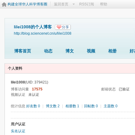
构建全球华人科学博客圈
返回首页
RSS订阅
帮助
lilei1008的个人博客
分享
http://blog.sciencenet.cn/u/lilei1008
博客首页
动态
博文
视频
相册
好
个人资料
lilei1008
(UID: 379421)
博客访问量
17575
邮箱状态
已验证
视频认证
未认证
统计信息
好友数 0
|
博文数 2
|
相册数 1
|
回帖数 0
|
主题数 0
用户认证
实名认证