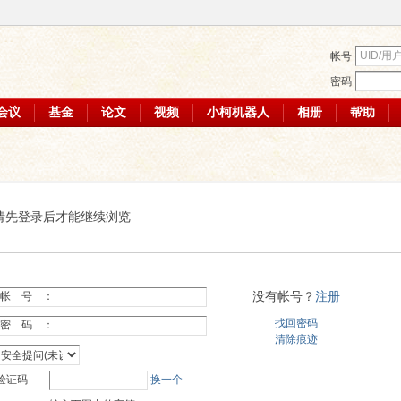
帐号
密码
会议
基金
论文
视频
小柯机器人
相册
帮助
请先登录后才能继续浏览
没有帐号？
注册
帐 号 ：
找回密码
密 码 ：
清除痕迹
验证码
换一个