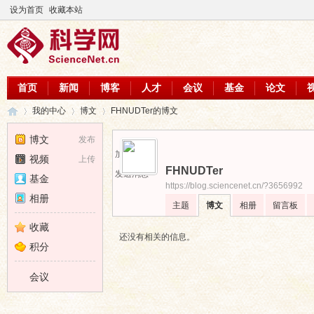
设为首页
收藏本站
首页
新闻
博客
人才
会议
基金
论文
我的中心
博文
FHNUDTer的博文
博文
发布
加为好友
视频
上传
FHNUDTer
科
›
›
›
发送消息
基金
https://blog.sciencenet.cn/?3656992
相册
主题
博文
相册
留言板
收藏
还没有相关的信息。
积分
会议
学